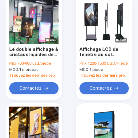
Le double affichage à
Affichage LCD de
cristaux liquides de
fenêtre au sol
fenêtre latérale de
Lumière de 3000 nits
Prix:
700-900 usd/piece
Prix:
1200-1500 USD/Piece
55 pouces montrent
MOQ:
1 morceau
MOQ:
1 pièce
l'intense luminosité
les signes
Trouvez les derniers prix
Trouvez les derniers prix
électroniques que
d'intérieur font des
Contactez
Contactez
emplettes
Maison
Produits
Vidéos