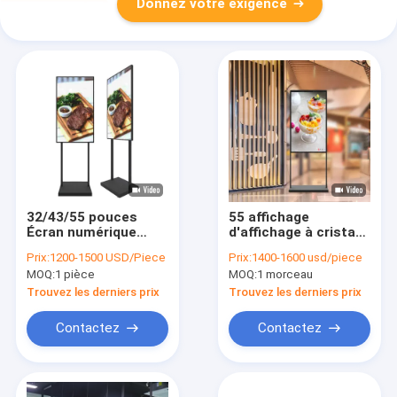
Donnez votre exigence
32/43/55 pouces
55 affichage
Écran numérique
d'affichage à cristaux
debout personnalisé
liquides de fenêtre
Prix:
1200-1500 USD/Piece
Prix:
1400-1600 usd/piece
Lumière
du moniteur dégrossi
MOQ:
1 pièce
MOQ:
1 morceau
par double FHD
Digital d'affichage à
Trouvez les derniers prix
Trouvez les derniers prix
cristaux liquides de
pouce
Contactez
Contactez