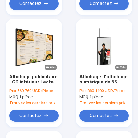
Contactez
Contactez
Affichage publicitaire
Affichage d'affichage
LCD intérieur Lecteur
numérique de 55
d'affichage
pouces Vitrine
Prix:
560-760 USD/Piece
Prix:
880-1100 USD/Piece
numérique Pour les
commerciale LCD
MOQ:
1 pièce
MOQ:
1 pièce
tableaux de menus
Écran publicitaire
numériques des
Trouvez les derniers prix
Trouvez les derniers prix
restaurants
Contactez
Contactez