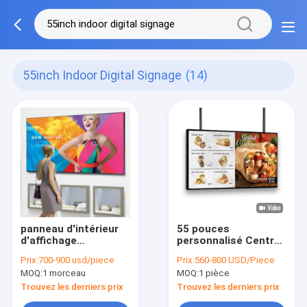
55inch Indoor Digital Signage
(14)
panneau d'intérieur
55 pouces
d'affichage
personnalisé Centre
numérique Digital de
commercial
Prix:
700-900 usd/piece
Prix:
560-800 USD/Piece
fabricants d'intérieur
affichage publicitaire
MOQ:
1 morceau
MOQ:
1 pièce
de Signage de 55inch
numérique affichage
du menu écran du
Trouvez les derniers prix
Trouvez les derniers prix
tableau