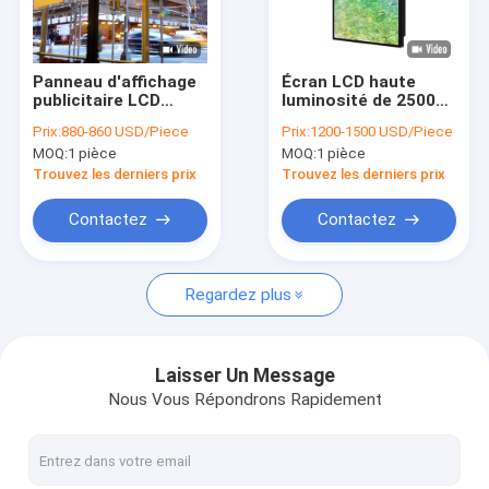
Au sujet de nous
Visite d'usine
Panneau d'affichage
Écran LCD haute
publicitaire LCD
luminosité de 2500
Contrôle de qualité
suspendu sur le toit
cd/m2 pour vitrines
Prix:
880-860 USD/Piece
Prix:
1200-1500 USD/Piece
de qualité industrielle
dynamiques et
MOQ:
1 pièce
MOQ:
1 pièce
55′′ 2500 Nit High Tni
publicité
Contactez-nous
110C
Trouvez les derniers prix
Trouvez les derniers prix
Nouvelles
Contactez
Contactez
Discuter Maintenant
Regardez plus
Affichage d'affichage à cristaux liquides de fenêtre
Laisser Un Message
Nous Vous Répondrons Rapidement
double écran dégrossi d'affichage à cristaux liquides
Affichage extérieur d'affichage à cristaux liquides