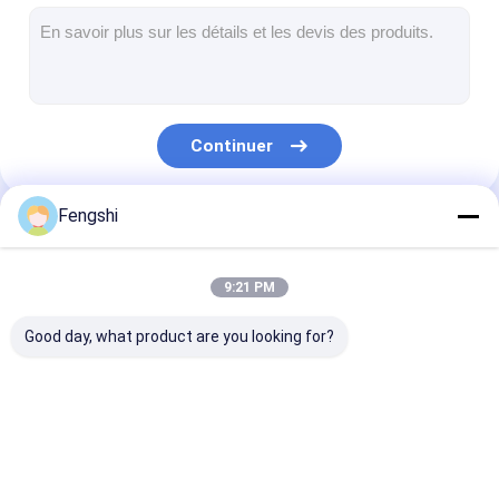
Commande extérieure par des panneaux de menu
petit panneau d'affichage à cristaux liquides
Panneau lisible d'affichage à cristaux liquides de lumière du s
Continuer
Affichage à cristaux liquides élevé de Tni
Panneau d'affichage à cristaux liquides de cadre ouvert
Fengshi
Nos Catégories
Affichage à cristaux liquides optiquement métallisé
9:21 PM
Moniteur d'affichage à cristaux liquides de cadre ouvert
Good day, what product are you looking for?
Panneau d'intérieur de menu de Digital
Signage d'intérieur de Digital
Affichage d'affichage
double écran
Affichage exté
Signage imperméable de Digital
à cristaux liquides de
dégrossi d'affichage
d'affichage à
fenêtre
à cristaux liquides
cristaux liquid