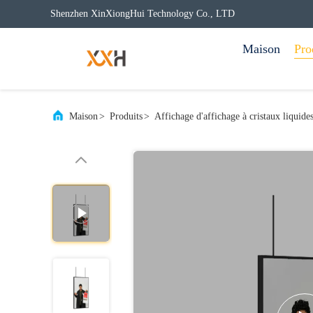
Shenzhen XinXiongHui Technology Co., LTD
Maison
Pro
Maison
>
Produits
>
Affichage d'affichage à cristaux liquide