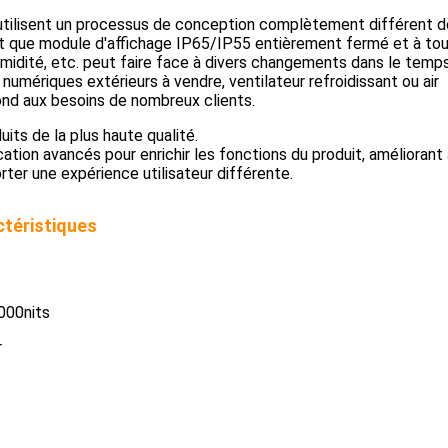
utilisent un processus de conception complètement différent de
nt que module d'affichage IP65/IP55 entièrement fermé et à to
'humidité, etc. peut faire face à divers changements dans le temp
numériques extérieurs à vendre, ventilateur refroidissant ou air
ond aux besoins de nombreux clients.
its de la plus haute qualité.
tion avancés pour enrichir les fonctions du produit, améliorant 
orter une expérience utilisateur différente.
ctéristiques
000nits
r