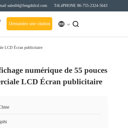
mail sales04@fengshilcd.com
TéLéPHONE 86-755-2324-5643
s


Demandez une citation
le LCD Écran publicitaire
ffichage numérique de 55 pouces
rciale LCD Écran publicitaire
Chine
gshi