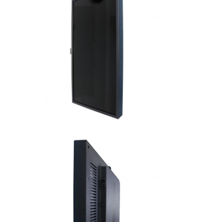
Commande extérieure par des panneaux de menu
petit panneau d'affichage à cristaux liquides
Panneau lisible d'affichage à cristaux liquides de lumière du s
Affichage à cristaux liquides élevé de Tni
Panneau d'affichage à cristaux liquides de cadre ouvert
Affichage à cristaux liquides optiquement métallisé
Moniteur d'affichage à cristaux liquides de cadre ouvert
Panneau d'intérieur de menu de Digital
Signage d'intérieur de Digital
Signage imperméable de Digital