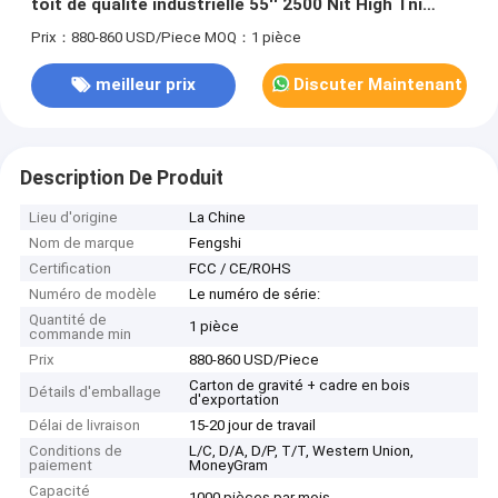
toit de qualité industrielle 55′′ 2500 Nit High Tni
110C
Prix：880-860 USD/Piece
MOQ：1 pièce
meilleur prix
Discuter Maintenant
Description De Produit
Lieu d'origine
La Chine
Nom de marque
Fengshi
Certification
FCC / CE/ROHS
Numéro de modèle
Le numéro de série:
Quantité de
1 pièce
commande min
Prix
880-860 USD/Piece
Carton de gravité + cadre en bois
Détails d'emballage
d'exportation
Délai de livraison
15-20 jour de travail
Conditions de
L/C, D/A, D/P, T/T, Western Union,
paiement
MoneyGram
Capacité
1000 pièces par mois