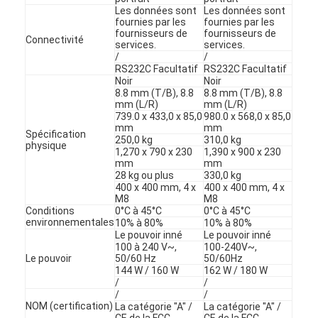
Les données sont
Les données sont
fournies par les
fournies par les
fournisseurs de
fournisseurs de
Connectivité
services.
services.
/
/
RS232C Facultatif
RS232C Facultatif
Noir
Noir
8.8 mm (T/B), 8.8
8.8 mm (T/B), 8.8
mm (L/R)
mm (L/R)
739.0 x 433,0 x 85,0
980.0 x 568,0 x 85,0
mm
mm
Spécification
250,0 kg
310,0 kg
physique
1,270 x 790 x 230
1,390 x 900 x 230
mm
mm
28 kg ou plus
330,0 kg
400 x 400 mm, 4 x
400 x 400 mm, 4 x
M8
M8
Conditions
0°C à 45°C
0°C à 45°C
environnementales
10% à 80%
10% à 80%
Le pouvoir inné
Le pouvoir inné
100 à 240 V~,
100-240V~,
Le pouvoir
50/60 Hz
50/60Hz
144 W / 160 W
162 W / 180 W
/
/
/
/
NOM (certification)
La catégorie "A" /
La catégorie "A" /
CE de la FCC
CE de la FCC