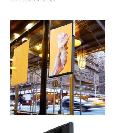
Au sujet de nous
Visite d'usine
Contrôle de qualité
Contactez-nous
Nouvelles
Discuter Maintenant
Affichage d'affichage à cristaux liquides de fenêtre
double écran dégrossi d'affichage à cristaux liquides
Affichage extérieur d'affichage à cristaux liquides