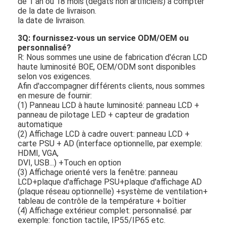
de 1 an ou 18 mois (dégâts non artificiels) à compter
de la date de livraison.
la date de livraison.
3Q: fournissez-vous un service ODM/OEM ou
personnalisé?
R: Nous sommes une usine de fabrication d'écran LCD
haute luminosité BOE, OEM/ODM sont disponibles
selon vos exigences.
Afin d'accompagner différents clients, nous sommes
en mesure de fournir:
(1) Panneau LCD à haute luminosité: panneau LCD +
panneau de pilotage LED + capteur de gradation
automatique
(2) Affichage LCD à cadre ouvert: panneau LCD +
carte PSU + AD (interface optionnelle, par exemple:
HDMI, VGA,
DVI, USB...) +Touch en option
(3) Affichage orienté vers la fenêtre: panneau
LCD+plaque d'affichage PSU+plaque d'affichage AD
(plaque réseau optionnelle) +système de ventilation+
tableau de contrôle de la température + boîtier
(4) Affichage extérieur complet: personnalisé. par
exemple: fonction tactile, IP55/IP65 etc.