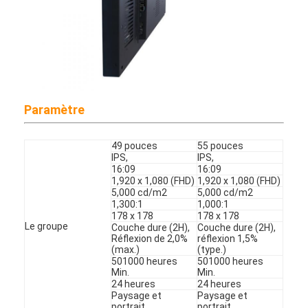
Affiche extérieure de Digital
Panneau étiré d'affichage à cristaux liquides
Paramètre
49 pouces
55 pouces
IPS,
IPS,
16:09
16:09
1,920 x 1,080 (FHD)
1,920 x 1,080 (FHD)
5,000 cd/m2
5,000 cd/m2
1,300:1
1,000:1
178 x 178
178 x 178
Le groupe
Couche dure (2H),
Couche dure (2H),
Réflexion de 2,0%
réflexion 1,5%
(max.)
(type.)
501000 heures
501000 heures
Min.
Min.
24 heures
24 heures
Paysage et
Paysage et
portrait
portrait