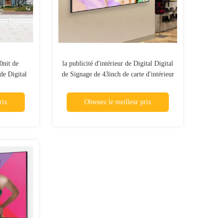
0nit de
la publicité d'intérieur de Digital Digital
de Digital
de Signage de 43inch de carte d'intérieur
ignage
de kiosque examine le panneau
d'affichage
rix
Obtenez le meilleur prix