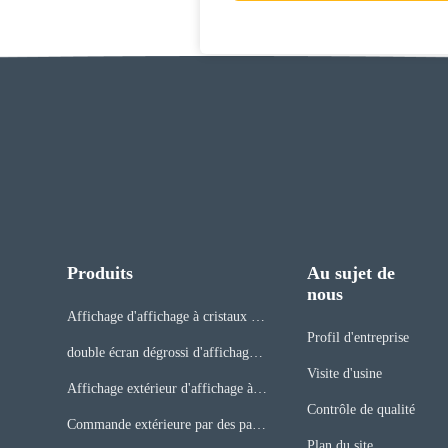
Produits
Au sujet de
nous
Affichage d'affichage à cristaux liq
Profil d'entreprise
uides de fenêtre
double écran dégrossi d'affichage à
Visite d'usine
cristaux liquides
Affichage extérieur d'affichage à c
Contrôle de qualité
ristaux liquides
Commande extérieure par des pann
Plan du site