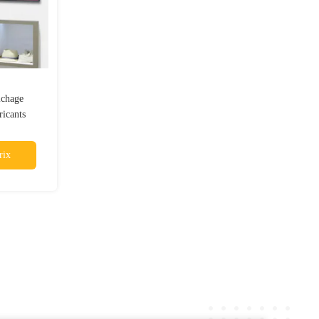
ichage
ricants
 55inch
rix