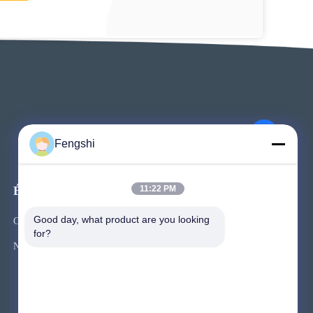
Fengshi
Événements
11:22 PM
Demandez une citation
Good day, what product are you looking 
Cas
for?
TéLéPHONE 86-755-2324-5643
Nouvelles



