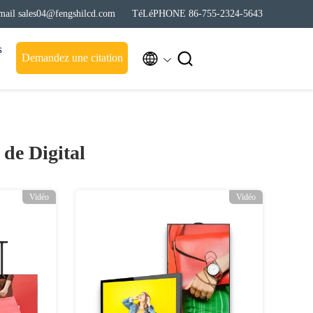
mail sales04@fengshilcd.com
TéLéPHONE 86-755-2324-5643
s


Demandez une citation
 de Digital
Vidéo
Vidéo