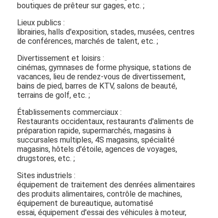
boutiques de prêteur sur gages, etc. ;
Au sujet de nous
Lieux publics :
Visite d'usine
librairies, halls d'exposition, stades, musées, centres
de conférences, marchés de talent, etc. ;
Contrôle de qualité
Divertissement et loisirs :
cinémas, gymnases de forme physique, stations de
Contactez-nous
vacances, lieu de rendez-vous de divertissement,
bains de pied, barres de KTV, salons de beauté,
terrains de golf, etc. ;
Nouvelles
Établissements commerciaux :
Discuter Maintenant
Restaurants occidentaux, restaurants d'aliments de
préparation rapide, supermarchés, magasins à
succursales multiples, 4S magasins, spécialité
magasins, hôtels d'étoile, agences de voyages,
drugstores, etc. ;
Affichage d'affichage à cristaux liquides de fenêtre
Sites industriels :
double écran dégrossi d'affichage à cristaux liquides
équipement de traitement des denrées alimentaires
des produits alimentaires, contrôle de machines,
Affichage extérieur d'affichage à cristaux liquides
équipement de bureautique, automatisé
essai, équipement d'essai des véhicules à moteur,