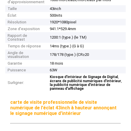
d'approvisionnement
Taille
43inch
Éclat
500nits
Résolution
1920*1080pixel
Zone d'exposition
941.1*529.4mm
Rapport de
1200:1 (type.) (le TM)
Constrast
Temps de réponse
14ms (type.) (G à G)
Angle de
178/178 (type.) (CR≥20
visualisation
Garantie
18 mois
Puissance
63W
,
Kiosque d'intérieur de Signage de Digital
,
écrans de publicité numériques d'intérieur
Surligner:
la publicité numérique d'intérieur de
panneau d'affichage
carte de visite professionnelle de visite
numérique de l'éclat 43inch à hauteur annonçant
le signage numérique d'intérieur