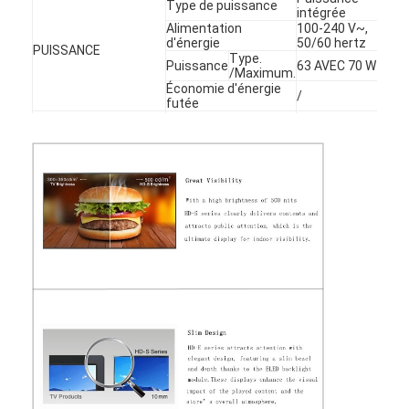
Type de puissance
intégrée
Alimentation
100-240 V~,
d'énergie
50/60 hertz
PUISSANCE
Type.
Puissance
63 AVEC 70 W
/Maximum.
Économie d'énergie
/
futée
Sécurité
/
STANDARD
» « D'A de
(CERTIFICATION)
EMC
classe de
FCC/CE
Support : bâti
de mur,
support de
Facultatif
plancher,
accrocher de
toit
ACCESSOIRES
À
télécommande
(sans
De base
batterie), prise
de courant
alternatif
18Month,
pièces de
GARANTIE
GARANTIE
rechange
libres, support