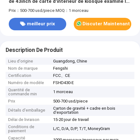
de 43inch de carte d'intérieur de kiosque examine le
panneau d'affichage
Prix：500-700 usd/piece
MOQ：1 morceau
meilleur prix
Discuter Maintenant
Description De Produit
Lieu d'origine
Guangdong, Chine
Nom de marque
Fengshi
Certification
FCC、CE
Numéro de modèle
FSHD430-E
Quantité de
1 morceau
commande min
Prix
500-700 usd/piece
Carton de gravité + cadre en bois
Détails d'emballage
d'exportation
Délai de livraison
15-20 jour de travail
Conditions de
L/C, D/A, D/P, T/T, MoneyGram
paiement
Capacité
1000 morceaux/morceaux par mois