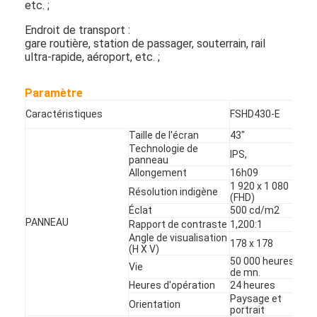
etc. ;
Commande extérieure par des panneaux de menu
Endroit de transport :
petit panneau d'affichage à cristaux liquides
gare routière, station de passager, souterrain, rail
ultra-rapide, aéroport, etc. ;
Panneau lisible d'affichage à cristaux liquides de lumière du s
Paramètre
Affichage à cristaux liquides élevé de Tni
Caractéristiques
FSHD430-E
Panneau d'affichage à cristaux liquides de cadre ouvert
Taille de l'écran
43"
Technologie de
IPS,
panneau
Affichage à cristaux liquides optiquement métallisé
Allongement
16h09
1 920 x 1 080
Résolution indigène
Moniteur d'affichage à cristaux liquides de cadre ouvert
(FHD)
Éclat
500 cd/m2
PANNEAU
Rapport de contraste
1,200:1
Panneau d'intérieur de menu de Digital
Angle de visualisation
178 x 178
(H X V)
Signage d'intérieur de Digital
50 000 heures
Vie
de mn.
Heures d'opération
24 heures
Signage imperméable de Digital
Paysage et
Orientation
portrait