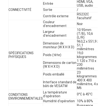
Affiche extérieure de Digital
HDMI, VGA,
Entrée
USB, audio
CONNECTIVITÉ
Sortie
/
Panneau étiré d'affichage à cristaux liquides
RS232C
Contrôle externe
facultatif
Couleur
Noir
d'encadrement
10.95mm
Largeur
(T/B), 10,6
d'encadrement
(L/R)
963,2 x 551,9 x
Dimension de
51,1
moniteur (W X H X D)
millimètres
SPÉCIFICATIONS
19,0
Poids (tête)
PHYSIQUES
kilogrammes
1 120 x 710 x
Dimensions de carton
230
(W X H X D)
millimètres
23
Poids emballé
kilogrammes
400 X.400
Interface standard de
millimètre, 4 x
bâti de VESATM
M6
La température
0°C à 45°C
CONDITIONS
d'opération
ENVIRONNEMENTALES
Humidité d'opération
10% à 80%
Puissance