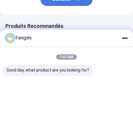
Produits Recommandés
Fengshi
7:47 AM
Good day, what product are you looking for?
Affichage LCD TFT
Écran LCD intérieur
Affichage de f
publicitaire
de détail 2500nits
d'affichage
Écran LCD de fenêtre
numérique de 
Signage numérique
pouces
Meilleur prix
Meilleur prix
Meilleur p
Aperçu
Au sujet de nous
Desktop Site
Plan du
Politique en matière de protection de