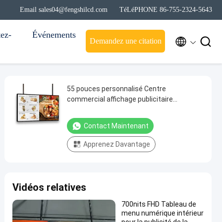
Email sales04@fengshilcd.com
TéLéPHONE 86-755-2324-5643
ez-
Événements


Demandez une citation
55 pouces personnalisé Centre
commercial affichage publicitaire
numérique affichage du menu écran du
tableau
Contact Maintenant
Apprenez Davantage
Vidéos relatives
700nits FHD Tableau de
menu numérique intérieur