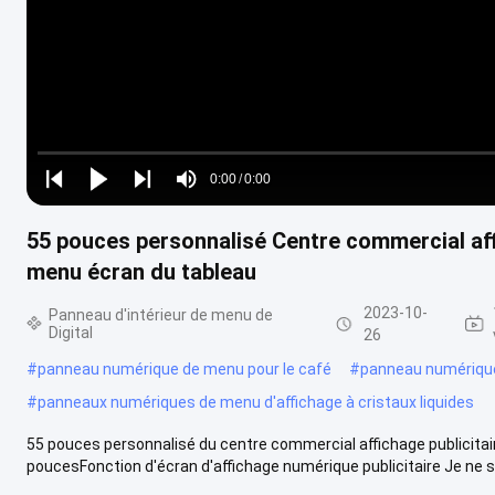
Loaded
:
0%
0:00
/
0:00
Play
Play
Play
Mute
Current
Duration
next
next
55 pouces personnalisé Centre commercial aff
Time
menu écran du tableau
2023-10-
Panneau d'intérieur de menu de
Digital
26
#
panneau numérique de menu pour le café
#
panneau numérique
#
panneaux numériques de menu d'affichage à cristaux liquides
55 pouces personnalisé du centre commercial affichage publicita
poucesFonction d'écran d'affichage numérique publicitaire Je ne sa