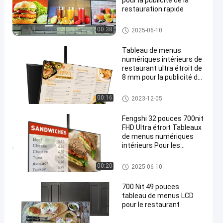
pour la publicité de la
restauration rapide
Panneau d'intérieur de menu d
00:38
2025-06-10
e Digital
Tableau de menus
numériques intérieurs de
restaurant ultra étroit de
8 mm pour la publicité de
en
la restauration rapide
Panneau d'intérieur de menu d
00:16
2023-12-05
e Digital
Fengshi 32 pouces 700nit
FHD Ultra étroit Tableaux
de menus numériques
intérieurs Pour les
restaurants
Panneau d'intérieur de menu d
00:20
2025-06-10
e Digital
700 Nit 49 pouces
tableau de menus LCD
pour le restaurant