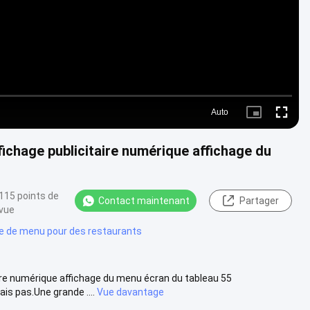
Auto
Picture-
Fullscre
in-
Picture
ichage publicitaire numérique affichage du
115 points de
Contact maintenant
Partager
vue
 de menu pour des restaurants
ire numérique affichage du menu écran du tableau 55
is pas.Une grande ....
Vue davantage