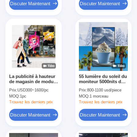
Digital de magasin
Discuter Maintenant
Discuter Maintenant
La publicité à hauteur
55 lumière du soleil du
de magasin de module
moniteur 5000nits de
d'affichage d'affichage
kiosque d'affichage
Prix:
USD300~1600/pc
Prix:
800-1100 usd/piece
à cristaux liquides de
d'affichage à cristaux
MOQ:
1pc
MOQ:
1 morceau
fenêtre d'éclat de 43
liquides de fenêtre de
pouces
Digital de pouce lisible
Trouvez les derniers prix
Trouvez les derniers prix
Discuter Maintenant
Discuter Maintenant