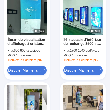
Écran de visualisation
86 magasin d'intérieur
d'affichage à cristaux
de rechange 3500nits
liquides de fenêtre de
Uhd d'affichage
Prix:
600-800 usd/piece
Prix:
1700-1900 usd/piece
magasin de détail de
d'affichage à cristaux
MOQ:
1 morceau
MOQ:
1 morceau
49 pouces 1920x1080
liquides de fenêtre
avant de magasin de
Trouvez les derniers prix
Trouvez les derniers prix
pouce
Discuter Maintenant
Discuter Maintenant
Maison
Produits
Vidéos