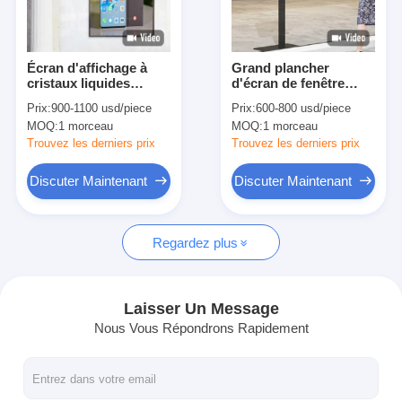
Au sujet de nous
Visite d'usine
Écran d'affichage à
Grand plancher
cristaux liquides
d'écran de fenêtre
Contrôle de qualité
d'intense luminosité
d'affichage à cristaux
Prix:
900-1100 usd/piece
Prix:
600-800 usd/piece
de la publicité de
liquides tenant pouce
MOQ:
1 morceau
MOQ:
1 morceau
Signage de fenêtre de
3500nits de l'affichage
Contactez-nous
Digital de 65 pouces
numérique 49
Trouvez les derniers prix
Trouvez les derniers prix
d'intérieur
Nouvelles
Discuter Maintenant
Discuter Maintenant
Discuter Maintenant
Regardez plus
Affichage d'affichage à cristaux liquides de fenêtre
Laisser Un Message
Nous Vous Répondrons Rapidement
double écran dégrossi d'affichage à cristaux liquides
Affichage extérieur d'affichage à cristaux liquides