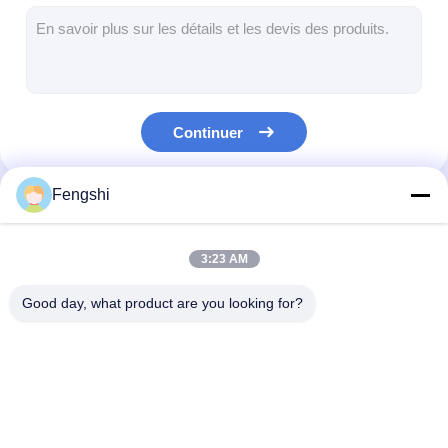
Commande extérieure par des panneaux de menu
petit panneau d'affichage à cristaux liquides
Panneau lisible d'affichage à cristaux liquides de lumière du so
Continuer
Affichage à cristaux liquides élevé de Tni
Panneau d'affichage à cristaux liquides de cadre ouvert
Fengshi
Nos Catégories
Affichage à cristaux liquides optiquement métallisé
3:23 AM
Moniteur d'affichage à cristaux liquides de cadre ouvert
Good day, what product are you looking for?
Panneau d'intérieur de menu de Digital
Signage d'intérieur de Digital
Affichage d'affichage
double écran
Affichage extér
Signage imperméable de Digital
à cristaux liquides de
dégrossi d'affichage à
d'affichage à c
fenêtre
cristaux liquides
liquides