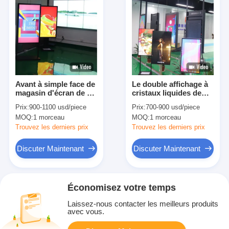
Avant à simple face de
Le double affichage à
magasin d'écran de 65
cristaux liquides de
de pouce de fenêtre
fenêtre latérale de 55
Prix:
900-1100 usd/piece
Prix:
700-900 usd/piece
d'affichage à cristaux
pouces montrent
MOQ:
1 morceau
MOQ:
1 morceau
liquides fabricants
l'intense luminosité les
d'affichage
signes électroniques
Trouvez les derniers prix
Trouvez les derniers prix
que d'intérieur font
des emplettes
Discuter Maintenant
Discuter Maintenant
Économisez votre temps
Laissez-nous contacter les meilleurs produits
avec vous.