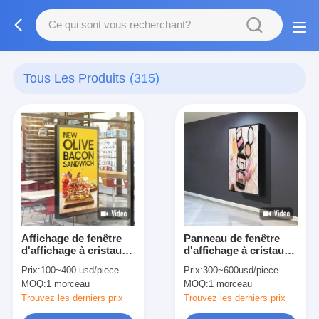
Tous Les Produits
(315)
Affichage de fenêtre
Panneau de fenêtre
d'affichage à cristaux
d'affichage à cristaux
liquides de 32 pouces
liquides d'écran de
Prix:
100~400 usd/piece
Prix:
300~600usd/piece
annonçant des
visualisation de
MOQ:
1 morceau
MOQ:
1 morceau
restaurants d'aliments
Signage de Digital de
de préparation rapide
43 pouces pour le
Trouvez les derniers prix
Trouvez les derniers prix
à simple face
moniteur 2500nits de