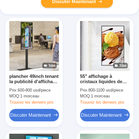
Discuter Maintenant
plancher 49inch tenant
55" affichage à
la publicité d'affichage
cristaux liquides de
à cristaux liquides
fenêtre de magasin
Prix:
600-800 usd/piece
Prix:
800-1100 usd/piece
d'écran de
montrent 1920x1080
MOQ:
1 morceau
MOQ:
1 morceau
visualisation de viseur
5000nits
de Signage d'affichage
Trouvez les derniers prix
Trouvez les derniers prix
à cristaux liquides
Digital d'intérieur
Discuter Maintenant
Discuter Maintenant