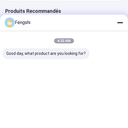
Produits Recommandés
Fengshi
6:32 AM
Good day, what product are you looking for?
la commande de
55 pouces 3000nits
49inch a illumi
49inch Digital par
Tableaux de menus
commande
des panneaux de
numériques
extérieure par 
menu pour les
extérieurs Drive Thru
panneau de me
restaurants
Pour les restaurants
vendre en deho
Meilleur prix
Meilleur prix
Meilleur p
3000nits a épissé 3
Full HD Moniteur
restaurants a 
écrans extérieurs
IP65 série sans
2 écrans
entretien
Aperçu
Au sujet de nous
Desktop Site
Plan du
Politique en matière de protection de
site
la vie privée
Qualité
Affichage d'affichage à cristaux liquides de fenêtre
Usine