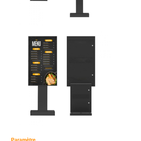
Au sujet de nous
Visite d'usine
Contrôle de qualité
Contactez-nous
Nouvelles
Discuter Maintenant
Affichage d'affichage à cristaux liquides de fenêtre
double écran dégrossi d'affichage à cristaux liquides
Affichage extérieur d'affichage à cristaux liquides
Paramètre