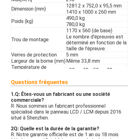
Affiche extérieure de Digital
1281.2 x 752,0 x 95,5 mm
Dimension (mm)
1410 x 1000 x 260 mm
Panneau étiré d'affichage à cristaux liquides
490,0 kg
Poids (kg)
780,0 kg
1170 x 560 (de base)
Le nombre d'épreuves est
Trou de montage
déterminé en fonction de la
taille de l'épreuve.
Verres de protection
5 mm
Largeur de la borne (mm)
Même 33,8 mm
Température de
- 30 ans
°C
~ 50 ans
°C
fonctionnement
Humidité
10 à 100% (non condensé)
Questions fréquentes
Pour la protection contre la
Certificat IP
corrosion
1.
Q: Êtes-vous un fabricant ou une société
Rockchip RK3288 Coretex
commerciale?
Le processeur Coretex
A17 1,8 GHz
R: Nous sommes un fabricant professionnel
Interface de mémoire
HYNIX DDR3 2 Go
spécialisé dans le panneau LCD / LCM depuis 2016
Réservation
8 Go
situé à Shenzhen.
Système d'exploitation
Android 7. Je ne sais pas.1
MPEG-1/2/4, H. Je ne sais
2Q: Quelle est la durée de la garantie?
pas.264, WMV, WKV, TS,
R: Notre garantie officielle est de 1 an ou 18 mois