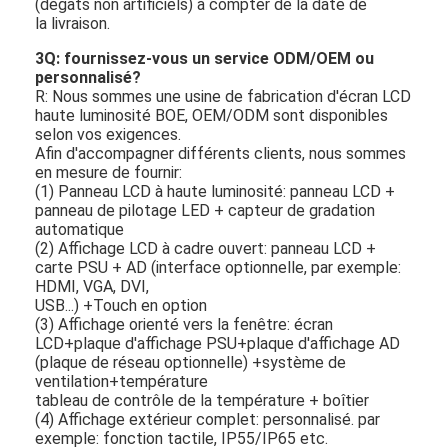
FLV
(dégâts non artificiels) à compter de la date de
Multimédia
la livraison.
Décodeur vidéo
Le format de fichier est le
suivant: JPEG, PNG, BMP
3Q: fournissez-vous un service ODM/OEM ou
MP3
personnalisé?
R: Nous sommes une usine de fabrication d'écran LCD
haute luminosité BOE, OEM/ODM sont disponibles
selon vos exigences.
Afin d'accompagner différents clients, nous sommes
en mesure de fournir:
(1) Panneau LCD à haute luminosité: panneau LCD +
panneau de pilotage LED + capteur de gradation
automatique
(2) Affichage LCD à cadre ouvert: panneau LCD +
carte PSU + AD (interface optionnelle, par exemple:
HDMI, VGA, DVI,
USB...) +Touch en option
(3) Affichage orienté vers la fenêtre: écran
LCD+plaque d'affichage PSU+plaque d'affichage AD
(plaque de réseau optionnelle) +système de
ventilation+température
tableau de contrôle de la température + boîtier
(4) Affichage extérieur complet: personnalisé. par
exemple: fonction tactile, IP55/IP65 etc.