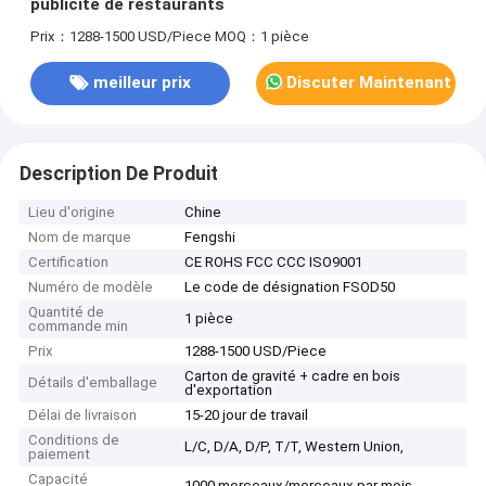
publicité de restaurants
Prix：1288-1500 USD/Piece
MOQ：1 pièce
meilleur prix
Discuter Maintenant
Description De Produit
Lieu d'origine
Chine
Nom de marque
Fengshi
Certification
CE ROHS FCC CCC ISO9001
Numéro de modèle
Le code de désignation FSOD50
Quantité de
1 pièce
commande min
Prix
1288-1500 USD/Piece
Carton de gravité + cadre en bois
Détails d'emballage
d'exportation
Délai de livraison
15-20 jour de travail
Conditions de
L/C, D/A, D/P, T/T, Western Union,
paiement
Capacité
1000 morceaux/morceaux par mois