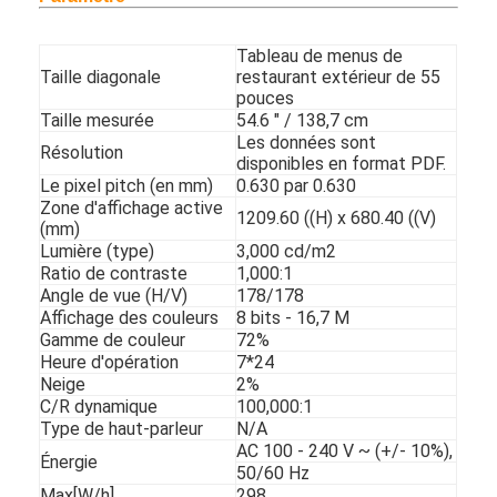
Commande extérieure par des panneaux de menu
Tableau de menus de
petit panneau d'affichage à cristaux liquides
Taille diagonale
restaurant extérieur de 55
pouces
Panneau lisible d'affichage à cristaux liquides de lumière du s
Taille mesurée
54.6 " / 138,7 cm
Les données sont
Résolution
Affichage à cristaux liquides élevé de Tni
disponibles en format PDF.
Le pixel pitch (en mm)
0.630 par 0.630
Zone d'affichage active
Panneau d'affichage à cristaux liquides de cadre ouvert
1209.60 ((H) x 680.40 ((V)
(mm)
Lumière (type)
3,000 cd/m2
Affichage à cristaux liquides optiquement métallisé
Ratio de contraste
1,000:1
Angle de vue (H/V)
178/178
Moniteur d'affichage à cristaux liquides de cadre ouvert
Affichage des couleurs
8 bits - 16,7 M
Gamme de couleur
72%
Panneau d'intérieur de menu de Digital
Heure d'opération
7*24
Neige
2%
C/R dynamique
100,000:1
Signage d'intérieur de Digital
Type de haut-parleur
N/A
AC 100 - 240 V ~ (+/- 10%),
Signage imperméable de Digital
Énergie
50/60 Hz
Max[W/h]
298