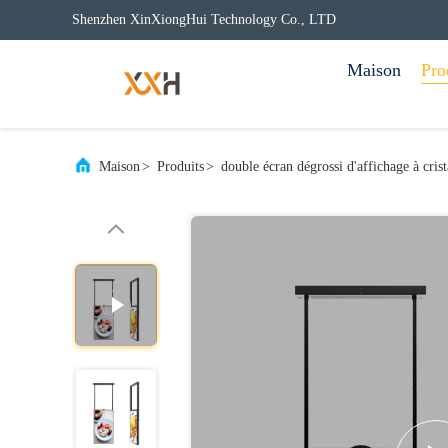
Shenzhen XinXiongHui Technology Co., LTD
Maison
Pro
Maison
>
Produits
>
double écran dégrossi d'affichage à cris