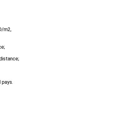
CD/m2,
ce;
distance;
 pays.