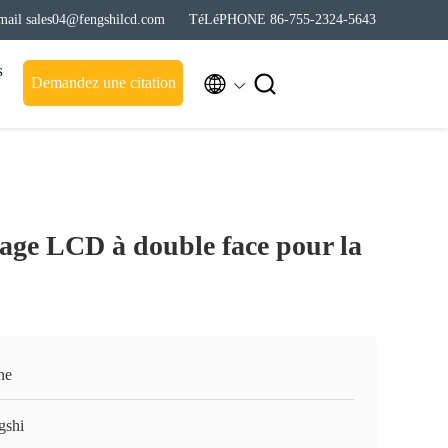
mail sales04@fengshilcd.com
TéLéPHONE 86-755-2324-5643
s


Demandez une citation
hage LCD à double face pour la
ne
gshi