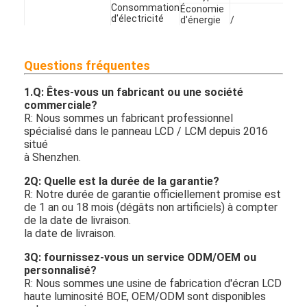
Consommation
Économie
d'électricité
d'énergie
/
intelligente
Sécurité
/
La catégorie
NOM (certification)
Questions fréquentes
CEM
"A" / CE de la
FCC
Support de
1.
Q: Êtes-vous un fabricant ou une société
montage:
commerciale?
support
R: Nous sommes un fabricant professionnel
mural,
Optionnel
spécialisé dans le panneau LCD / LCM depuis 2016
support au
Accès à
situé
sol, support
l'équipement
suspendu au
à Shenzhen.
toit
Commande
2Q: Quelle est la durée de la garantie?
Les produits de base
à distance
R: Notre durée de garantie officiellement promise est
(batterie)
de 1 an ou 18 mois (dégâts non artificiels) à compter
18 mois,
de la date de livraison.
Pièces
la date de livraison.
détachées
La garantie
La garantie
gratuites,
Assistance
3Q: fournissez-vous un service ODM/OEM ou
technique
personnalisé?
R: Nous sommes une usine de fabrication d'écran LCD
haute luminosité BOE, OEM/ODM sont disponibles