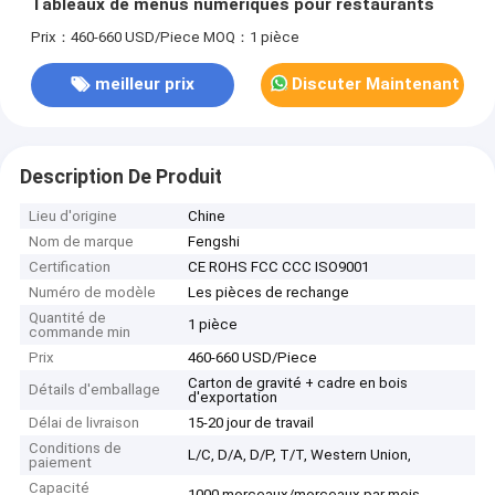
Tableaux de menus numériques pour restaurants
Prix：460-660 USD/Piece
MOQ：1 pièce
meilleur prix
Discuter Maintenant
Description De Produit
Lieu d'origine
Chine
Nom de marque
Fengshi
Certification
CE ROHS FCC CCC ISO9001
Numéro de modèle
Les pièces de rechange
Quantité de
1 pièce
commande min
Prix
460-660 USD/Piece
Carton de gravité + cadre en bois
Détails d'emballage
d'exportation
Délai de livraison
15-20 jour de travail
Conditions de
L/C, D/A, D/P, T/T, Western Union,
paiement
Capacité
1000 morceaux/morceaux par mois