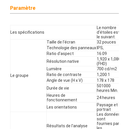
Affiche extérieure de Digital
Paramètre
Panneau étiré d'affichage à cristaux liquides
Le nombre
Les spécifications
d'étoiles est
le suivant:
Taille de l'écran
32 pouces
Technologie des panneaux
IPS,
Ratio d'aspect
16:09
1,920 x 1,080
Résolution native
(FHD)
Lumière
700 cd/m2
Ratio de contraste
1,200:1
Le groupe
Angle de vue (H x V)
178 x 178
501000
Durée de vie
heures Min.
Heures de
24 heures
fonctionnement
Paysage et
Les orientations
portrait
Les données
sont
fournies par
Résultats de l'analyse
les