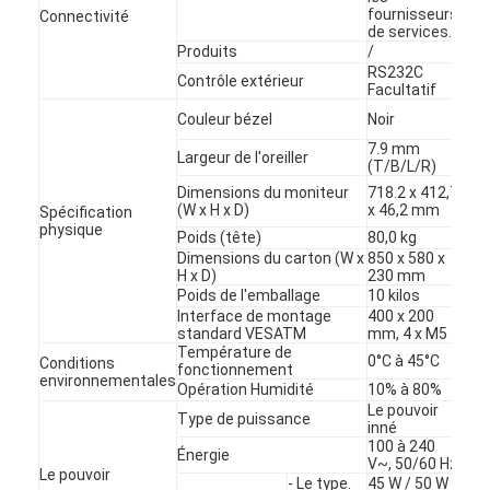
fournisseurs
Connectivité
de services.
Produits
/
RS232C
Contrôle extérieur
Facultatif
Couleur bézel
Noir
7.9 mm
Largeur de l'oreiller
(T/B/L/R)
Dimensions du moniteur
718.2 x 412,7
(W x H x D)
x 46,2 mm
Spécification
physique
Poids (tête)
80,0 kg
Dimensions du carton (W x
850 x 580 x
H x D)
230 mm
Poids de l'emballage
10 kilos
Interface de montage
400 x 200
standard VESATM
mm, 4 x M5
Température de
0°C à 45°C
Conditions
fonctionnement
environnementales
Opération Humidité
10% à 80%
Le pouvoir
Type de puissance
inné
100 à 240
Énergie
V~, 50/60 Hz
Le pouvoir
- Le type.
45 W / 50 W