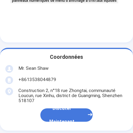
panneaux numériques de menu d'affichage à cristaux liquides
Coordonnées
Mr. Sean Shaw
+8613538044879
Construction 2, n°18 rue Zhongtai, communauté
Loucun, rue Xinhu, district de Guangming, Shenzhen
518107
Discuter
Maintenant