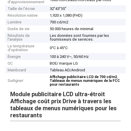
d'approvisionnement
Taille de l'écran
32"43"55"
Résolution native
1,920 x 1,080 (FHD)
Lumière
700 cd/m2
Durée de vie
50 000 heures de minimal.
Résultats de
Les données sont fournies par les
l'analyse
fournisseurs de services.
La température
0°C à 45°C
d'opération
Énergie
100 à 240 V~, 50/60 Hz
OC
BOE/ marque LG
Mainboard
Tableau AD/Android
,
Affichage publicitaire LCD de 700 cd/m2
Surligner:
Tableaux de menus numériques de la FCC
pour restaurants
Module publicitaire LCD ultra-étroit
Affichage coût prix Drive à travers les
tableaux de menus numériques pour les
restaurants