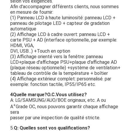
selon vos exigences.
Afin d'accompagner différents clients, nous sommes
en mesure de fournir:
(1) Panneau LCD à haute luminosité: panneau LCD +
panneau de pilotage LED + capteur de gradation
automatique
(2) Affichage LCD à cadre ouvert: panneau LCD +
carte PSU + AD (interface optionnelle, par exemple:
HDMI, VGA,
DVI, USB...) +Touch en option
(3) Affichage orienté vers la fenêtre: panneau
LCD+plaque d'affichage PSU+plaque d'affichage AD
(plaque réseau optionnelle) +système de ventilation+
tableau de contrôle de la température + boîtier
(4) Affichage extérieur complet: personnalisé. par
exemple: fonction tactile, IP55/IP65 etc.
4Quelle marque?
O.C.
Vous utilisez?
A: LG/SAMSUNG/AUO/BOE originaux, etc. A ou
+
A
Grade OC, nous pouvons garantir chaque affichage
sera
passer par une inspection de qualité stricte.
5.
Q: Quelles sont vos qualifications?