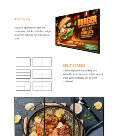
Au sujet de nous
Visite d'usine
Contrôle de qualité
Contactez-nous
Nouvelles
Discuter Maintenant
Affichage d'affichage à cristaux liquides de fenêtre
double écran dégrossi d'affichage à cristaux liquides
Affichage extérieur d'affichage à cristaux liquides