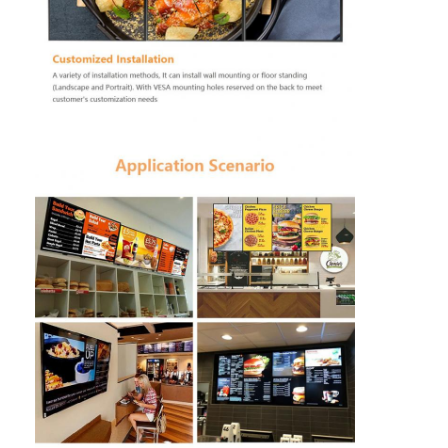
Commande extérieure par des panneaux de menu
petit panneau d'affichage à cristaux liquides
Panneau lisible d'affichage à cristaux liquides de lumière du s
Affichage à cristaux liquides élevé de Tni
Panneau d'affichage à cristaux liquides de cadre ouvert
Affichage à cristaux liquides optiquement métallisé
Moniteur d'affichage à cristaux liquides de cadre ouvert
Panneau d'intérieur de menu de Digital
Signage d'intérieur de Digital
Signage imperméable de Digital