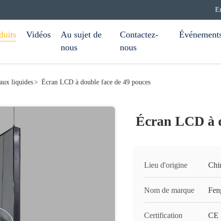
E
duits
Vidéos
Au sujet de
Contactez-
Événement
nous
nous
taux liquides
>
Écran LCD à double face de 49 pouces
Écran LCD à d
Lieu d'origine
Chi
Nom de marque
Fen
Certification
CE