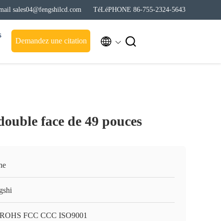
mail sales04@fengshilcd.com
TéLéPHONE 86-755-2324-5643
s


Demandez une citation
ouble face de 49 pouces
ne
gshi
 ROHS FCC CCC ISO9001