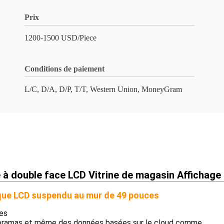
Prix
1200-1500 USD/Piece
Conditions de paiement
L/C, D/A, D/P, T/T, Western Union, MoneyGram
à double face LCD Vitrine de magasin Affichage p
utique LCD suspendu au mur de 49 pouces
ses
aporamas et même des données basées sur le cloud comme