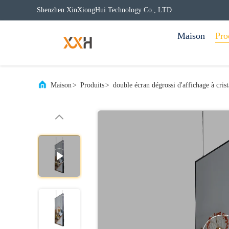
Shenzhen XinXiongHui Technology Co., LTD
Maison
Pro
Maison
>
Produits
>
double écran dégrossi d'affichage à cris