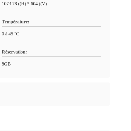
1073.78 ((H) * 604 ((V)
Température:
0 à 45 °C
Réservation:
8GB