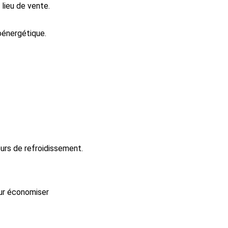
 lieu de vente.
oénergétique.
eurs de refroidissement.
our économiser