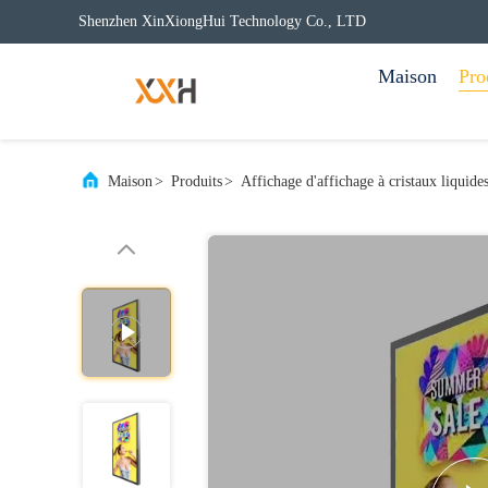
Shenzhen XinXiongHui Technology Co., LTD
Maison
Pro
Maison
>
Produits
>
Affichage d'affichage à cristaux liquide