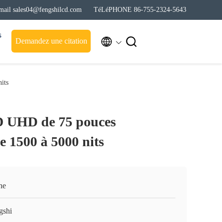
mail sales04@fengshilcd.com
TéLéPHONE 86-755-2324-5643
s


Demandez une citation
its
D UHD de 75 pouces
e 1500 à 5000 nits
ne
gshi