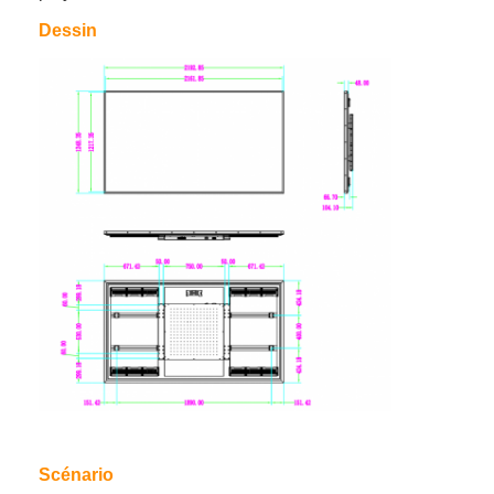
Au sujet de nous
Dessin
Visite d'usine
Contrôle de qualité
Contactez-nous
Nouvelles
Discuter Maintenant
Affichage d'affichage à cristaux liquides de fenêtre
double écran dégrossi d'affichage à cristaux liquides
Affichage extérieur d'affichage à cristaux liquides
Scénario