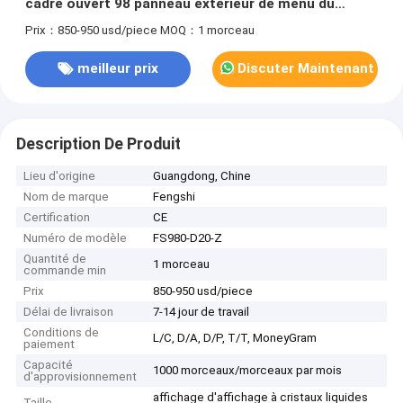
cadre ouvert 98 panneau extérieur de menu du
moniteur 2000nits Digital d'affichage à cristaux
Prix：850-950 usd/piece
MOQ：1 morceau
liquides de pouce
meilleur prix
Discuter Maintenant
Description De Produit
Lieu d'origine
Guangdong, Chine
Nom de marque
Fengshi
Certification
CE
Numéro de modèle
FS980-D20-Z
Quantité de
1 morceau
commande min
Prix
850-950 usd/piece
Délai de livraison
7-14 jour de travail
Conditions de
L/C, D/A, D/P, T/T, MoneyGram
paiement
Capacité
1000 morceaux/morceaux par mois
d'approvisionnement
affichage d'affichage à cristaux liquides
Taille