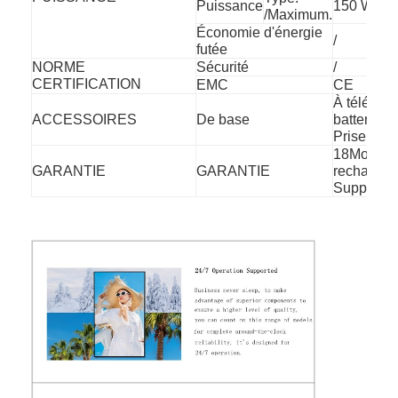
Puissance
150 W
/Maximum.
Économie d'énergie
/
futée
NORME
Sécurité
/
CERTIFICATION
EMC
CE
À téléco
ACCESSOIRES
De base
batterie),
Prise de c
18Month, 
GARANTIE
GARANTIE
rechange l
Support t