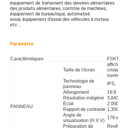
Affiche extérieure de Digital
équipement de traitement des denrées alimentaires
des produits alimentaires, contrôle de machines,
équipement de bureautique, automatisé
Panneau étiré d'affichage à cristaux liquides
essai, équipement d'essai des véhicules à moteur,
etc. ;
Paramètre
Caractéristiques
FSKT980
affichage 
Taille de l'écran
cristaux l
ouvert 98
Technologie de
IPS,
panneau
Allongement
16:9
Résolution indigène
3,840x2,
Éclat
2 000 cd/
PANNEAU
Rapport de contraste
1,300:1
Angle de
178 x 178
visualisation (H X V)
Préparation de
Revêtemen