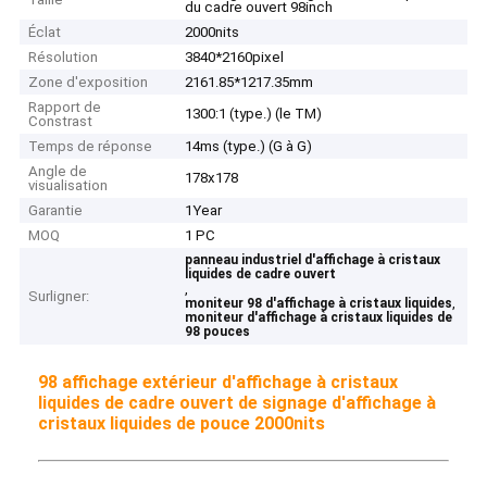
du cadre ouvert 98inch
Éclat
2000nits
Résolution
3840*2160pixel
Zone d'exposition
2161.85*1217.35mm
Rapport de
1300:1 (type.) (le TM)
Constrast
Temps de réponse
14ms (type.) (G à G)
Angle de
178x178
visualisation
Garantie
1Year
MOQ
1 PC
panneau industriel d'affichage à cristaux
liquides de cadre ouvert
,
Surligner:
,
moniteur 98 d'affichage à cristaux liquides
moniteur d'affichage à cristaux liquides de
98 pouces
98 affichage extérieur d'affichage à cristaux
liquides de cadre ouvert de signage d'affichage à
cristaux liquides de pouce 2000nits