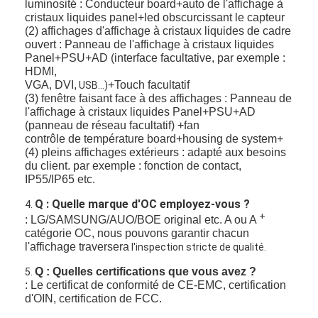
luminosité : Conducteur board+auto de l'affichage à
cristaux liquides panel+led obscurcissant le capteur
(2) affichages d'affichage à cristaux liquides de cadre
ouvert : Panneau de l'affichage à cristaux liquides
Panel+PSU+AD (interface facultative, par exemple :
HDMI,
VGA, DVI,
+Touch facultatif
USB…)
(3) fenêtre faisant face à des affichages : Panneau de
l'affichage à cristaux liquides Panel+PSU+AD
(panneau de réseau facultatif) +fan
contrôle de température board+housing de system+
(4) pleins affichages extérieurs : adapté aux besoins
du client. par exemple : fonction de contact,
IP55/IP65 etc.
Q : Quelle marque d'OC employez-vous ?
4.
+
: LG/SAMSUNG/AUO/BOE original etc. A ou A
catégorie OC, nous pouvons garantir chacun
l'affichage traversera
l'inspection stricte de qualité.
Q : Quelles certifications que vous avez ?
5.
: Le certificat de conformité de CE-EMC, certification
d'OIN, certification de FCC.