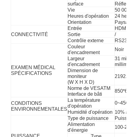
surface
Réflexion
Vie
50 000 he
Heures d'opération
24 heures
Orientation
Paysage et
Entrée
HDMI, VG
CONNECTIVITÉ
Sortie
/
Contrôle externe
RS232C fa
Couleur
Noir
d'encadrement
Largeur
31 millimè
d'encadrement
millimètre
EXAMEN MÉDICAL
Dimension de
SPÉCIFICATIONS
moniteur
2192.85*
(W X H X D)
Norme de VESATM
850*650 m
Interface de bâti
La température
0~45C
CONDITIONS
d'opération
ENVIRONNEMENTALES
Humidité d'opération
10% à 80
Type de puissance
Puissance
Alimentation
100-240 V
d'énergie
PUISSANCE
Type.