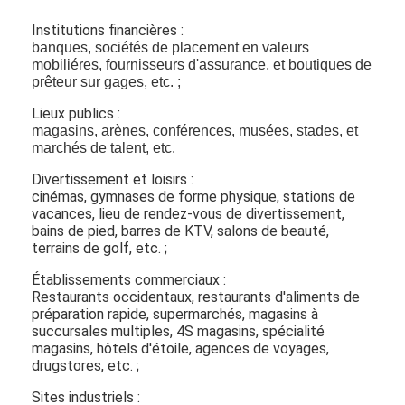
Commande extérieure par des panneaux de menu
Institutions financières :
banques, sociétés de placement en valeurs
petit panneau d'affichage à cristaux liquides
mobiliéres, fournisseurs d'assurance, et boutiques de
prêteur sur gages, etc. ;
Panneau lisible d'affichage à cristaux liquides de lumière du s
Lieux publics :
magasins, arènes, conférences, musées, stades, et
Affichage à cristaux liquides élevé de Tni
marchés de talent
, etc.
Panneau d'affichage à cristaux liquides de cadre ouvert
Divertissement et loisirs :
cinémas, gymnases de forme physique, stations de
Affichage à cristaux liquides optiquement métallisé
vacances, lieu de rendez-vous de divertissement,
bains de pied, barres de KTV, salons de beauté,
terrains de golf, etc. ;
Moniteur d'affichage à cristaux liquides de cadre ouvert
Établissements commerciaux :
Panneau d'intérieur de menu de Digital
Restaurants occidentaux, restaurants d'aliments de
préparation rapide, supermarchés, magasins à
succursales multiples, 4S magasins, spécialité
Signage d'intérieur de Digital
magasins, hôtels d'étoile, agences de voyages,
drugstores, etc. ;
Signage imperméable de Digital
Sites industriels :