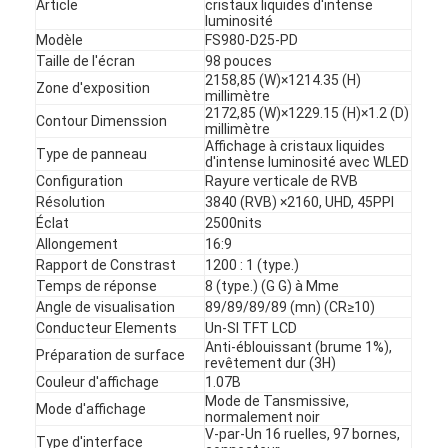
Article
cristaux liquides d'intense
luminosité
Modèle
FS980-D25-PD
Taille de l'écran
98 pouces
2158,85 (W)×1214.35 (H)
Zone d'exposition
millimètre
2172,85 (W)×1229.15 (H)×1.2 (D)
Contour Dimenssion
millimètre
Affichage à cristaux liquides
Type de panneau
d'intense luminosité avec WLED
Configuration
Rayure verticale de RVB
Résolution
3840 (RVB) ×2160, UHD, 45PPI
Éclat
2500nits
Allongement
16:9
Rapport de Constrast
1200 : 1 (type.)
Temps de réponse
8 (type.) (G G) à Mme
Angle de visualisation
89/89/89/89 (mn) (CR≥10)
Conducteur Elements
Un-SI TFT LCD
Maison
Anti-éblouissant (brume 1%),
Préparation de surface
revêtement dur (3H)
Produits
Couleur d'affichage
1.07B
Mode de Tansmissive,
Mode d'affichage
normalement noir
Vidéos
V-par-Un 16 ruelles, 97 bornes,
Type d'interface