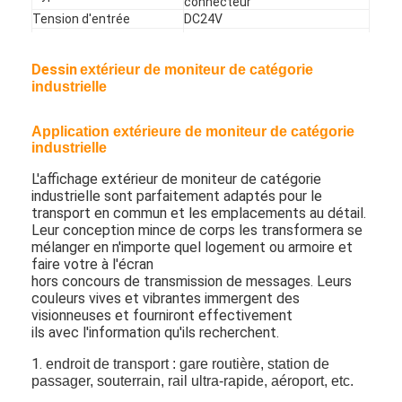
connecteur
Au sujet de nous
Tension d'entrée
DC24V
Puissance
1110W
Visite d'usine
Poids
66kg
Dessin
extérieur de moniteur de catégorie
Vie rétro-éclairée
50000hours
industrielle
Temp de opération.
0° -
°C
50
Contrôle de qualité
Temp de stockage.
-20° -
°C
60
Application extérieure de moniteur de catégorie
Contactez-nous
industrielle
Nouvelles
L'affichage extérieur de moniteur de catégorie
industrielle sont parfaitement adaptés pour le
transport en commun et les emplacements au détail.
Discuter Maintenant
Leur conception mince de corps les transformera se
mélanger en n'importe quel logement ou armoire et
faire votre à l'écran
hors concours de transmission de messages. Leurs
Affichage d'affichage à cristaux liquides de fenêtre
couleurs vives et vibrantes immergent des
visionneuses et fourniront effectivement
ils avec l'information qu'ils recherchent.
double écran dégrossi d'affichage à cristaux liquides
1.
endroit de transport : gare routière, station de
Affichage extérieur d'affichage à cristaux liquides
passager, souterrain, rail ultra-rapide, aéroport, etc.