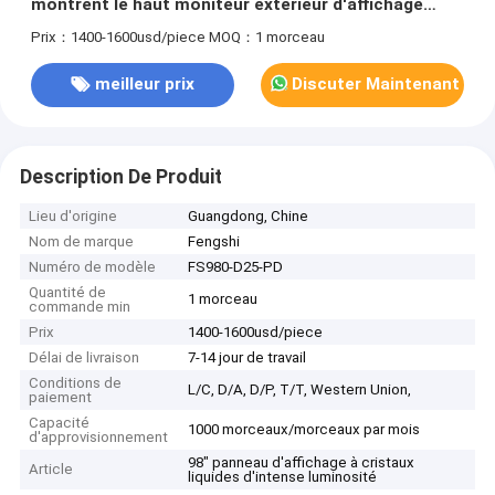
montrent le haut moniteur extérieur d'affichage
d'écran de panneau de Tni
Prix：1400-1600usd/piece
MOQ：1 morceau
meilleur prix
Discuter Maintenant
Description De Produit
Lieu d'origine
Guangdong, Chine
Nom de marque
Fengshi
Numéro de modèle
FS980-D25-PD
Quantité de
1 morceau
commande min
Prix
1400-1600usd/piece
Délai de livraison
7-14 jour de travail
Conditions de
L/C, D/A, D/P, T/T, Western Union,
paiement
Capacité
1000 morceaux/morceaux par mois
d'approvisionnement
98" panneau d'affichage à cristaux
Article
liquides d'intense luminosité