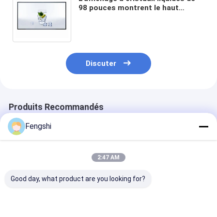
98 pouces montrent le haut
moniteur extérieur d'affichage
d'écran de panneau de Tni
Discuter
Produits Recommandés
Fengshi
2:47 AM
Good day, what product are you looking for?
27 affichage à
Machine extérieure
23,8 écran lisi
cristaux liquides à
de Tni de moniteur
Tni de pouce
hauteur du panneau
de Tft de panneau
d'affichage à