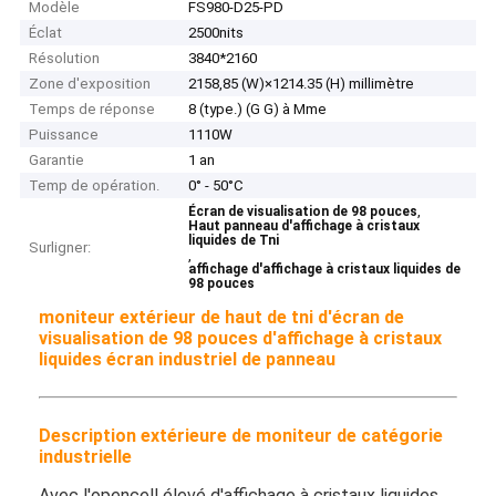
Modèle
FS980-D25-PD
Éclat
2500nits
Résolution
3840*2160
Zone d'exposition
2158,85 (W)×1214.35 (H) millimètre
Temps de réponse
8 (type.) (G G) à Mme
Puissance
1110W
Garantie
1 an
Temp de opération.
0° - 50°C
,
Écran de visualisation de 98 pouces
Haut panneau d'affichage à cristaux
liquides de Tni
Surligner:
,
affichage d'affichage à cristaux liquides de
98 pouces
moniteur extérieur de haut de tni d'écran de
visualisation de 98 pouces d'affichage à cristaux
liquides écran industriel de panneau
Description extérieure de moniteur de catégorie
industrielle
Avec l'opencell élevé d'affichage à cristaux liquides