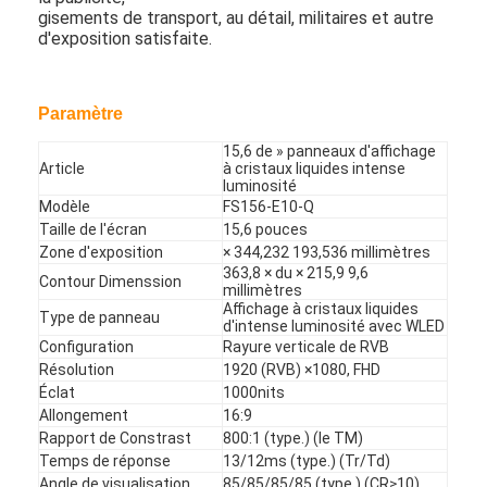
gisements de transport, au détail, militaires et autre
Au sujet de nous
d'exposition satisfaite.
Visite d'usine
Paramètre
Contrôle de qualité
15,6 de » panneaux d'affichage
Contactez-nous
Article
à cristaux liquides intense
luminosité
Modèle
FS156-E10-Q
Nouvelles
Taille de l'écran
15,6 pouces
Zone d'exposition
× 344,232 193,536 millimètres
Discuter Maintenant
363,8 × du × 215,9 9,6
Contour Dimenssion
millimètres
Affichage à cristaux liquides
Type de panneau
d'intense luminosité avec WLED
Configuration
Rayure verticale de RVB
Affichage d'affichage à cristaux liquides de fenêtre
Résolution
1920 (RVB) ×1080, FHD
Éclat
1000nits
double écran dégrossi d'affichage à cristaux liquides
Allongement
16:9
Rapport de Constrast
800:1 (type.) (le TM)
Affichage extérieur d'affichage à cristaux liquides
Temps de réponse
13/12ms (type.) (Tr/Td)
Angle de visualisation
85/85/85/85 (type.) (CR≥10)