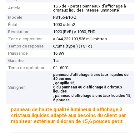
15,6 de » petits panneaux d'affichage à
Article
cristaux liquides intense luminosité
Modèle
FS156-E10-Z
Éclat
1000 cd/m2
Résolution
1920 (RVB) × 1080, FHD
Zone d'exposition
× 344,232 193,536 millimètres
Temps de réponse
6/2ms (type.) (Tr/Td)
Puissance
16.8W
Garantie
1 an
Temp de opération
0° - 60°C
panneau d'affichage à cristaux liquides de
40 bornes
,
,
goupille 15
Surligner:
6 du panneau 40 d'affichage à cristaux
liquides
,
,
panneau d'affichage à cristaux liquides 15
6 pouces
panneau de haute qualité lumineux d'affichage à
cristaux liquides adapté aux besoins du client par
moniteur extérieur d'écran de 15,6 pouces petit