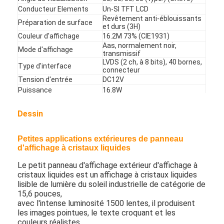
Commande extérieure par des panneaux de menu
Conducteur Elements
Un-SI TFT LCD
Revêtement anti-éblouissants
Préparation de surface
et durs (3H)
petit panneau d'affichage à cristaux liquides
Couleur d'affichage
16.2M 73% (CIE1931)
Aas, normalement noir,
Mode d'affichage
Panneau lisible d'affichage à cristaux liquides de lumière du s
transmissif
LVDS (2 ch, à 8 bits), 40 bornes,
Type d'interface
connecteur
Affichage à cristaux liquides élevé de Tni
Tension d'entrée
DC12V
Puissance
16.8W
Panneau d'affichage à cristaux liquides de cadre ouvert
Poids
1.4kg
Vie rétro-éclairée
50000hours
Dessin
Affichage à cristaux liquides optiquement métallisé
Temp de opération.
-30° -
°C
85
Temp de stockage.
-40° -
°C
90
Moniteur d'affichage à cristaux liquides de cadre ouvert
Petites applications extérieures de panneau
d'affichage à cristaux liquides
Panneau d'intérieur de menu de Digital
Le petit panneau d'affichage extérieur d'affichage à
cristaux liquides est un affichage à cristaux liquides
Signage d'intérieur de Digital
lisible de lumière du soleil industrielle de catégorie de
15,6 pouces,
avec l'intense luminosité 1500 lentes, il produisent
Signage imperméable de Digital
les images pointues, le texte croquant et les
couleurs réalistes.