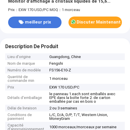
Monitor d'affichage à cristaux liquides de 15,6
pouces
Prix：EXW 170 USD/PC
MOQ：1 morceau
meilleur prix
Discuter Maintenant
Description De Produit
Lieu d'origine
Guangdong, Chine
Nom de marque
Fengshi
Numéro de modèle
FS156-E10-Z
Quantité de
1 morceau
commande min
Prix
EXW 170 USD/PC
le panneau 1.each sont emballés avec
Détails d'emballage
EPE dans la boîte forte 2. de carton
emballée par cas en bois o
Délai de livraison
2 ou 3 semaines
Conditions de
L/C, D/A, D/P, T/T, Western Union,
paiement
MoneyGram
Capacité
1000 morceaux/morceaux par semaine
d'approvisionnement