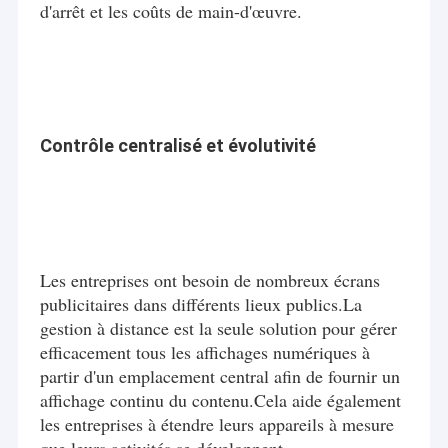
d'arrêt et les coûts de main-d'œuvre.
Contrôle centralisé et évolutivité
Les entreprises ont besoin de nombreux écrans
publicitaires dans différents lieux publics.La
gestion à distance est la seule solution pour gérer
Maison
efficacement tous les affichages numériques à
La Commission a examiné les informations fournies par les
partir d'un emplacement central afin de fournir un
Produits
autorités chinoises.
affichage continu du contenu.Cela aide également
les entreprises à étendre leurs appareils à mesure
Vidéos
Qui est une entreprise certifiée ISO9001 & 14001 et
nationale de haute technologie axée sur le
que leurs activités se développent.