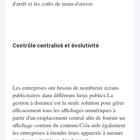
d'arrêt et les coûts de main-d'œuvre.
Contrôle centralisé et évolutivité
Les entreprises ont besoin de nombreux écrans
publicitaires dans différents lieux publics.La
gestion à distance est la seule solution pour gérer
Maison
efficacement tous les affichages numériques à
La Commission a examiné les informations fournies par les
partir d'un emplacement central afin de fournir un
Produits
autorités chinoises.
affichage continu du contenu.Cela aide également
les entreprises à étendre leurs appareils à mesure
Vidéos
Qui est une entreprise certifiée ISO9001 & 14001 et
nationale de haute technologie axée sur le
que leurs activités se développent.