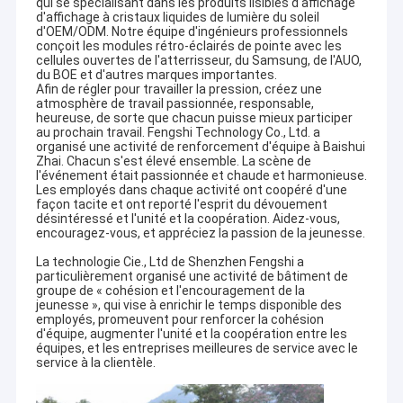
qui se spécialisant dans les produits lisibles d'affichage
d'affichage à cristaux liquides de lumière du soleil
d'OEM/ODM. Notre équipe d'ingénieurs professionnels
conçoit les modules rétro-éclairés de pointe avec les
cellules ouvertes de l'atterrisseur, du Samsung, de l'AUO,
du BOE et d'autres marques importantes.
Afin de régler pour travailler la pression, créez une
atmosphère de travail passionnée, responsable,
heureuse, de sorte que chacun puisse mieux participer
au prochain travail. Fengshi Technology Co., Ltd. a
organisé une activité de renforcement d'équipe à Baishui
Zhai. Chacun s'est élevé ensemble. La scène de
l'événement était passionnée et chaude et harmonieuse.
Les employés dans chaque activité ont coopéré d'une
façon tacite et ont reporté l'esprit du dévouement
désintéressé et l'unité et la coopération. Aidez-vous,
encouragez-vous, et appréciez la passion de la jeunesse.
La technologie Cie., Ltd de Shenzhen Fengshi a
particulièrement organisé une activité de bâtiment de
groupe de « cohésion et l'encouragement de la
jeunesse », qui vise à enrichir le temps disponible des
employés, promeuvent pour renforcer la cohésion
d'équipe, augmenter l'unité et la coopération entre les
équipes, et les entreprises meilleures de service avec le
service à la clientèle.