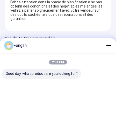
Faites attention dans la phase de planification à ne pas
obtenir des conditions et des negotiables mélangés, et
veillez à parler soigneusement avec votre vendeur sur
des coûts cachés tels que des réparations et des
garanties.
Produits Recommandés
Fengshi
2:01 PM
Good day, what product are you looking for?
Écran LCD double
la commande de
Écran LCD dou
face suspendu pour
49inch Digital par
face de fenêtr
fenêtre ultra
des panneaux de
pouces lisible 
lumineux
menu pour les
plein soleil av
personnalisé 65"
restaurants
ventilateurs d
envoyer une demande
envoyer une demande
envoyer une
2500 nits / 700 nits
3000nits a épissé 3
refroidisseme
écrans extérieurs
ultra silencieu