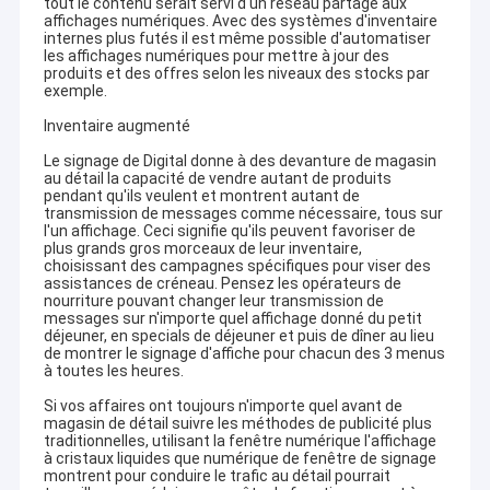
tout le contenu serait servi d'un réseau partagé aux
affichages numériques. Avec des systèmes d'inventaire
internes plus futés il est même possible d'automatiser
les affichages numériques pour mettre à jour des
produits et des offres selon les niveaux des stocks par
exemple.
Inventaire augmenté
Le signage de Digital donne à des devanture de magasin
au détail la capacité de vendre autant de produits
pendant qu'ils veulent et montrent autant de
transmission de messages comme nécessaire, tous sur
l'un affichage. Ceci signifie qu'ils peuvent favoriser de
plus grands gros morceaux de leur inventaire,
choisissant des campagnes spécifiques pour viser des
assistances de créneau. Pensez les opérateurs de
nourriture pouvant changer leur transmission de
messages sur n'importe quel affichage donné du petit
déjeuner, en specials de déjeuner et puis de dîner au lieu
de montrer le signage d'affiche pour chacun des 3 menus
Maison
à toutes les heures.
La Commission a examiné les informations fournies par les
Si vos affaires ont toujours n'importe quel avant de
Produits
autorités chinoises.
magasin de détail suivre les méthodes de publicité plus
traditionnelles, utilisant la fenêtre numérique l'affichage
à cristaux liquides que numérique de fenêtre de signage
Vidéos
Qui est une entreprise certifiée ISO9001 & 14001 et
montrent pour conduire le trafic au détail pourrait
nationale de haute technologie axée sur le